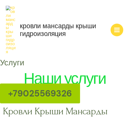
Перейти
Main
к
Men
содержимому
кровли мансарды крыши
гидроизоляция
Услуги
Наши услуги
+79025569326
Кровли Крыши Мансарды